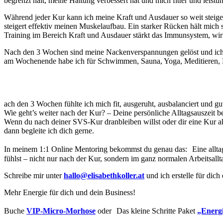
begrenzt hält, meine Haltung verbessert hat und mich fitter und leist
Während jeder Kur kann ich meine Kraft und Ausdauer so weit steige
steigert effektiv meinen Muskelaufbau. Ein starker Rücken hält mich
Training im Bereich Kraft und Ausdauer stärkt das Immunsystem, wir
Nach den 3 Wochen sind meine Nackenverspannungen gelöst und ich bi
am Wochenende habe ich für Schwimmen, Sauna, Yoga, Meditieren, 
ach den 3 Wochen fühlte ich mich fit, ausgeruht, ausbalanciert und gu
Wie geht’s weiter nach der Kur? – Deine persönliche Alltagsauszeit beg
Wenn du nach deiner SVS-Kur dranbleiben willst oder dir eine Kur akt
dann begleite ich dich gerne.
In meinem 1:1 Online Mentoring bekommst du genau das: Eine alltagst
fühlst – nicht nur nach der Kur, sondern im ganz normalen Arbeitsallt
Schreibe mir unter
hallo@elisabethkoller.at
und ich erstelle für dic
Mehr Energie für dich und dein Business!
Buche
VIP-Micro-Morhose
oder Das kleine Schritte Paket
„Energ