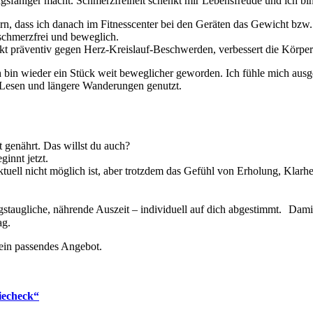
ungsfähiger macht. Schmerzfreiheit schenkt mir Lebensfreude und ich bi
rn, dass ich danach im Fitnesscenter bei den Geräten das Gewicht bz
 schmerzfrei und beweglich.
kt präventiv gegen Herz-Kreislauf-Beschwerden, verbessert die Körper
n wieder ein Stück weit beweglicher geworden. Ich fühle mich ausgeru
Lesen und längere Wanderungen genutzt.
t genährt. Das willst du auch?
innt jetzt.
uell nicht möglich ist, aber trotzdem das Gefühl von Erholung, Klarhe
augliche, nährende Auszeit – individuell auf dich abgestimmt. Damit d
ag.
h ein passendes Angebot.
iecheck“