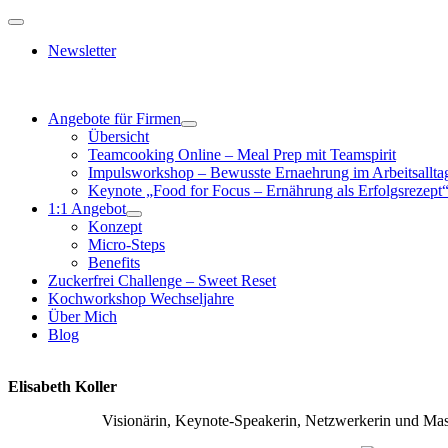
Zum
Toggle
Inhalt
Navigation
Newsletter
springen
Angebote für Firmen
Übersicht
Teamcooking Online – Meal Prep mit Teamspirit
Impulsworkshop – Bewusste Ernaehrung im Arbeitsallta
Keynote „Food for Focus – Ernährung als Erfolgsrezept
1:1 Angebot
Konzept
Micro-Steps
Benefits
Zuckerfrei Challenge – Sweet Reset
Kochworkshop Wechseljahre
Über Mich
Blog
Elisabeth Koller
Visionärin, Keynote-Speakerin, Netzwerkerin und Mas