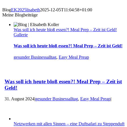
Zum
Inhalt
Blog
EK2025lisabeth
2025-12-05T11:04:58+01:00
springen
Meine Blogbeiträge
Was soll ich heute bloß essen?! Meal Prep – Zeit ist Geld!
Gallerie
Was soll ich heute bloß essen?! Meal Prep – Zeit ist Geld!
gesunder Businessalltag
,
Easy Meal Preap
Was soll ich heute bloß essen?! Meal Prep – Zeit ist
Geld!
31. August 2024
|
gesunder Businessalltag
,
Easy Meal Preap
|
Netzwerken mit allen Sinnen – eine Duftsafari zu Steppenduft