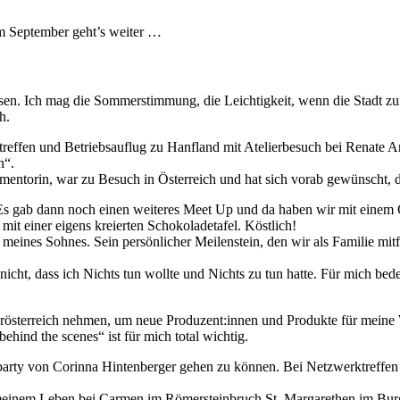
im September geht’s weiter …
en. Ich mag die Sommerstimmung, die Leichtigkeit, wenn die Stadt zur
h.
treffen und Betriebsauflug zu Hanfland mit Atelierbesuch bei Renate Ar
n“.
vmentorin, war zu Besuch in Österreich und hat sich vorab gewünscht,
Es gab dann noch einen weiteres Meet Up und da haben wir mit einem G
t einer eigens kreierten Schokoladetafel. Köstlich!
eines Sohnes. Sein persönlicher Meilenstein, den wir als Familie mit
t nicht, dass ich Nichts tun wollte und Nichts zu tun hatte. Für mich be
erösterreich nehmen, um neue Produzent:innen und Produkte für mein
ehind the scenes“ ist für mich total wichtig.
arty von Corinna Hintenberger gehen zu können. Bei Netzwerktreffen
n meinem Leben bei Carmen im Römersteinbruch St. Margarethen im Bur