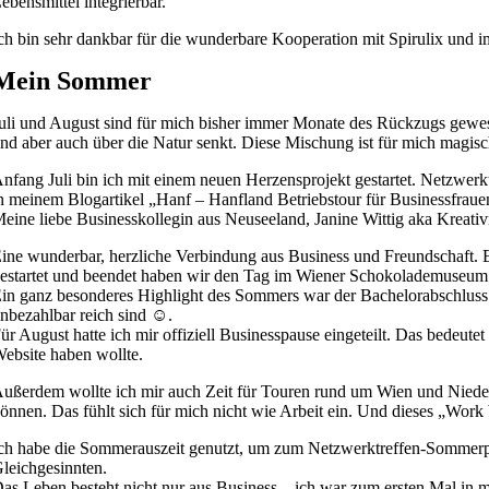
ebensmittel integrierbar.
ch bin sehr dankbar für die wunderbare Kooperation mit Spirulix und 
Mein Sommer
uli und August sind für mich bisher immer Monate des Rückzugs gewes
nd aber auch über die Natur senkt. Diese Mischung ist für mich magisc
nfang Juli bin ich mit einem neuen Herzensprojekt gestartet. Netzwerk
n meinem Blogartikel „Hanf – Hanfland Betriebstour für Businessfraue
eine liebe Businesskollegin aus Neuseeland, Janine Wittig aka Kreati
ine wunderbar, herzliche Verbindung aus Business und Freundschaft. 
estartet und beendet haben wir den Tag im Wiener Schokolademuseum mi
in ganz besonderes Highlight des Sommers war der Bachelorabschluss m
nbezahlbar reich sind ☺.
ür August hatte ich mir offiziell Businesspause eingeteilt. Das bedeute
ebsite haben wollte.
ußerdem wollte ich mir auch Zeit für Touren rund um Wien und Nied
önnen. Das fühlt sich für mich nicht wie Arbeit ein. Und dieses „Work b
ch habe die Sommerauszeit genutzt, um zum Netzwerktreffen-Sommerp
leichgesinnten.
as Leben besteht nicht nur aus Business – ich war zum ersten Mal i