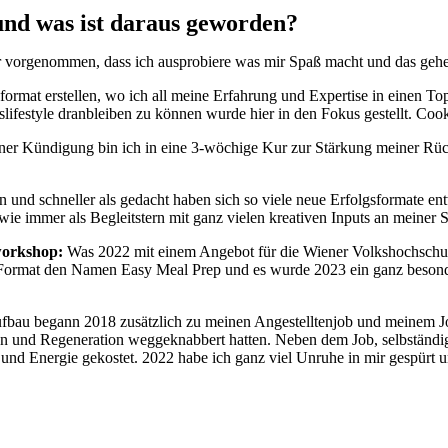
nd was ist daraus geworden?
 vorgenommen, dass ich ausprobiere was mir Spaß macht und das gehen 
format erstellen, wo ich all meine Erfahrung und Expertise in einen 
ifestyle dranbleiben zu können wurde hier in den Fokus gestellt. Coo
iner Kündigung bin ich in eine 3-wöchige Kur zur Stärkung meiner Rü
 und schneller als gedacht haben sich so viele neue Erfolgsformate en
ie immer als Begleitstern mit ganz vielen kreativen Inputs an meiner S
workshop:
Was 2022 mit einem Angebot für die Wiener Volkshochschulen 
Format den Namen Easy Meal Prep und es wurde 2023 ein ganz besonde
bau begann 2018 zusätzlich zu meinen Angestelltenjob und meinem Job a
n und Regeneration weggeknabbert hatten. Neben dem Job, selbständig 
 und Energie gekostet. 2022 habe ich ganz viel Unruhe in mir gespürt 