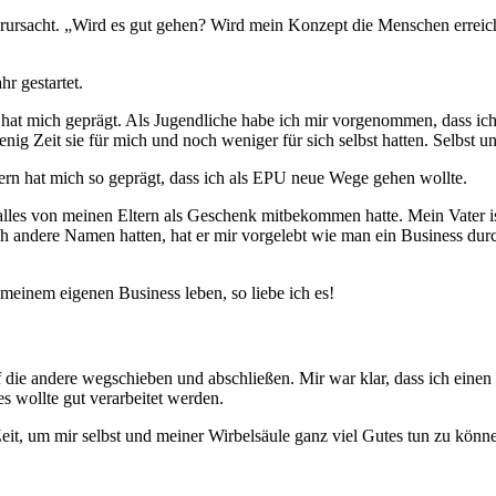
rursacht. „Wird es gut gehen? Wird mein Konzept die Menschen erreiche
hr gestartet.
at mich geprägt. Als Jugendliche habe ich mir vorgenommen, dass ich
ig Zeit sie für mich und noch weniger für sich selbst hatten. Selbst u
ern hat mich so geprägt, dass ich als EPU neue Wege gehen wollte.
alles von meinen Eltern als Geschenk mitbekommen hatte. Mein Vater is
andere Namen hatten, hat er mir vorgelebt wie man ein Business durch
 meinem eigenen Business leben, so liebe ich es!
uf die andere wegschieben und abschließen. Mir war klar, dass ich einen
es wollte gut verarbeitet werden.
t, um mir selbst und meiner Wirbelsäule ganz viel Gutes tun zu könne