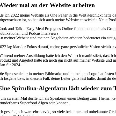
Wieder mal an der Website arbeiten
ls ich 2022 meine Website als One Pager in die Welt geschickt hatte dac
itgewachsen ist, so hat sich auch meine Website entwickelt. Neue Pr
ook and Talk – Easy Meal Prep goes Online findet monatlich als Gru
ublikationen und Podcastinterviews
n meiner Website und meinen Angeboten arbeiten bedeutetet ein steti
022 lag klar der Fokus darauf, meine ganz persönliche Vision sich
ährend meiner Ausbildung hatte ich den Wunsch manifestiert, dass ich
rodukt und Angebot hatte ich noch gar nicht auf meiner Website und 
lan für 2024.
ie Sprossenleiter in meiner Bildmarke und in meinem Logo hat festen 
ch losgehe bzw. in diesem Fall, deine Leiter ganz fest halte, damit du 
Eine Spirulina-Algenfarm lädt wieder zum T
um zweiten Mal durfte ich als Speakerin einen Beitrag zum Thema „Ge
underbares Superfood Algen sein können.
ch gestehe, ich war sehr nervös, so viele bekannte und unbekannte Gesic