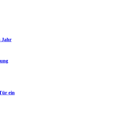
s Jahr
hung
Tür ein