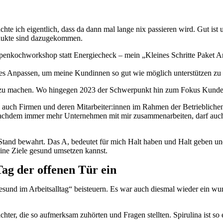
hte ich eigentlich, dass da dann mal lange nix passieren wird. Gut ist
odukte sind dazugekommen.
ppenkochworkshop statt Energiecheck – mein „Kleines Schritte Paket 
ges Anpassen, um meine Kundinnen so gut wie möglich unterstützen zu
tbar zu machen. Wo hingegen 2023 der Schwerpunkt hin zum Fokus Kun
 auch Firmen und deren Mitarbeiter:innen im Rahmen der Betrieblichen
nachdem immer mehr Unternehmen mit mir zusammenarbeiten, darf auch 
Stand bewahrt. Das A, bedeutet für mich Halt haben und Halt geben un
deine Ziele gesund umsetzen kannst.
ag der offenen Tür ein
sund im Arbeitsalltag“ beisteuern. Es war auch diesmal wieder ein w
hter, die so aufmerksam zuhörten und Fragen stellten. Spirulina ist so