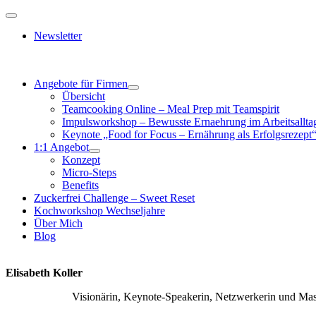
Zum
Toggle
Inhalt
Navigation
Newsletter
springen
Angebote für Firmen
Übersicht
Teamcooking Online – Meal Prep mit Teamspirit
Impulsworkshop – Bewusste Ernaehrung im Arbeitsallta
Keynote „Food for Focus – Ernährung als Erfolgsrezept
1:1 Angebot
Konzept
Micro-Steps
Benefits
Zuckerfrei Challenge – Sweet Reset
Kochworkshop Wechseljahre
Über Mich
Blog
Elisabeth Koller
Visionärin, Keynote-Speakerin, Netzwerkerin und Mas