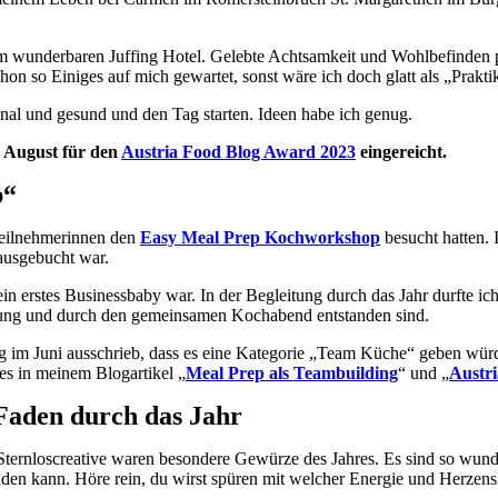
im wunderbaren Juffing Hotel. Gelebte Achtsamkeit und Wohlbefinden 
on so Einiges auf mich gewartet, sonst wäre ich doch glatt als „Prakti
ional und gesund und den Tag starten. Ideen habe ich genug.
m August für den
Austria Food Blog Award 2023
eingereicht.
p“
eilnehmerinnen den
Easy Meal Prep Kochworkshop
besucht hatten. 
 ausgebucht war.
ein erstes Businessbaby war. In der Begleitung durch das Jahr durfte ic
zung und durch den gemeinsamen Kochabend entstanden sind.
g im Juni ausschrieb, dass es eine Kategorie „Team Küche“ geben wü
s in meinem Blogartikel „
Meal Prep als Teambuilding
“ und „
Austr
 Faden durch das Jahr
i Sternloscreative waren besondere Gewürze des Jahres. Es sind so wu
nden kann. Höre rein, du wirst spüren mit welcher Energie und Herzens