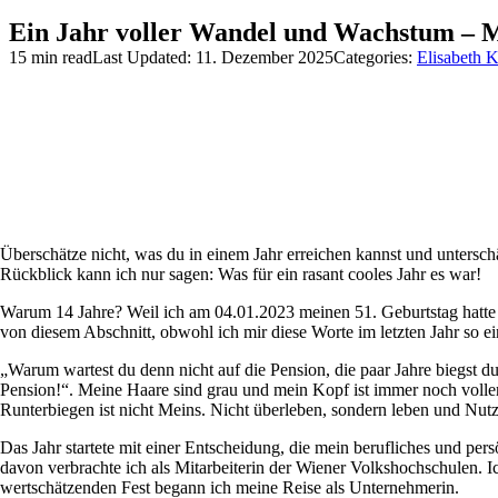
Ein Jahr voller Wandel und Wachstum – M
15 min read
Last Updated: 11. Dezember 2025
Categories:
Elisabeth K
Überschätze nicht, was du in einem Jahr erreichen kannst und untersc
Rückblick kann ich nur sagen: Was für ein rasant cooles Jahr es war!
Warum 14 Jahre? Weil ich am 04.01.2023 meinen 51. Geburtstag hatte un
von diesem Abschnitt, obwohl ich mir diese Worte im letzten Jahr so e
„Warum wartest du denn nicht auf die Pension, die paar Jahre biegst du 
Pension!“. Meine Haare sind grau und mein Kopf ist immer noch voller 
Runterbiegen ist nicht Meins. Nicht überleben, sondern leben und Nutzen 
Das Jahr startete mit einer Entscheidung, die mein berufliches und pe
davon verbrachte ich als Mitarbeiterin der Wiener Volkshochschulen. I
wertschätzenden Fest begann ich meine Reise als Unternehmerin.