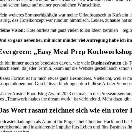
tand schon lange auf meiner persönlichen Wunschliste.
ein weiteres Sommerhighlight war meine Urlaubsauszeit in Kufstein 
raurig, das Hotelkonzept war rundum himmlisch. Leider, zuhause hat sch
eine Vision:
Hotelbuffets mit ganz vielen tollen Ideen befüllen – reg
nd so ganz nebenbei, mit nicht minder viel Aufregung habe ich i
Evergreen: „Easy Meal Prep Kochworksho
ch bin immer noch so begeistert davon, wie viele
Businessfrauen
als T
inschieben, da jeder Termin, kaum auf die Website gestellt auch schon
ieses Format ist für mich etwas ganz Besonderes. Vielleicht, weil er m
ooperationen und Geschäftsverbindungen durch diese Art der Vernet
ls der Austria Food Blog Award 2023 erstmals in der Presseaussendun
es „Teamwork makes the dream work“ ist verbindend. Mehr dazu gibt e
Das Wort rasant zeichnet sich wie ein roter
odcasteinladungen als Alumni für Proges, bei Christine Hackl und be
ereichernde und inspirierende Impulse fürs Leben und fürs Business fi