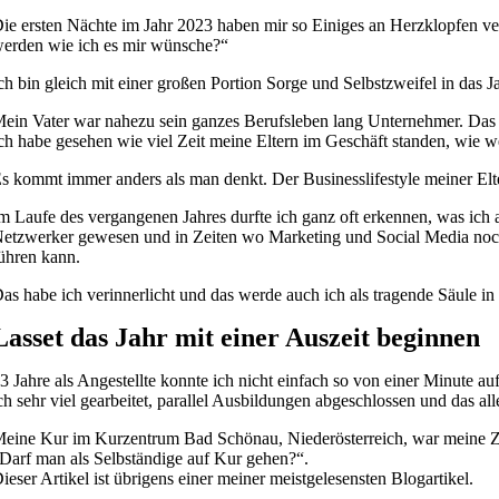
ie ersten Nächte im Jahr 2023 haben mir so Einiges an Herzklopfen ve
erden wie ich es mir wünsche?“
ch bin gleich mit einer großen Portion Sorge und Selbstzweifel in das Ja
ein Vater war nahezu sein ganzes Berufsleben lang Unternehmer. Das h
ch habe gesehen wie viel Zeit meine Eltern im Geschäft standen, wie wen
s kommt immer anders als man denkt. Der Businesslifestyle meiner Elt
m Laufe des vergangenen Jahres durfte ich ganz oft erkennen, was ich 
etzwerker gewesen und in Zeiten wo Marketing und Social Media noch 
ühren kann.
as habe ich verinnerlicht und das werde auch ich als tragende Säule in
Lasset das Jahr mit einer Auszeit beginnen
3 Jahre als Angestellte konnte ich nicht einfach so von einer Minute a
ch sehr viel gearbeitet, parallel Ausbildungen abgeschlossen und das all
eine Kur im Kurzentrum Bad Schönau, Niederösterreich, war meine Zei
Darf man als Selbständige auf Kur gehen?“.
ieser Artikel ist übrigens einer meiner meistgelesensten Blogartikel.