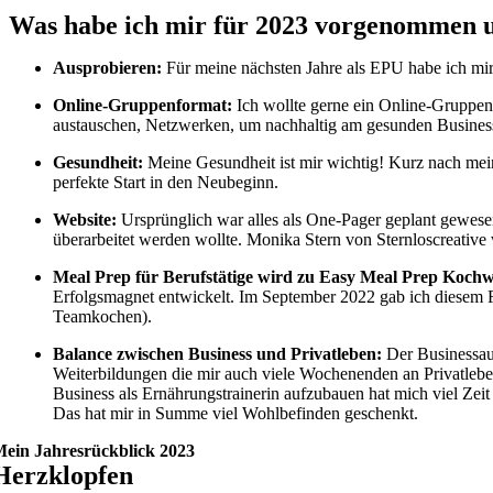
Was habe ich mir für 2023 vorgenommen u
Ausprobieren:
Für meine nächsten Jahre als EPU habe ich mir
Online-Gruppenformat:
Ich wollte gerne ein Online-Gruppen
austauschen, Netzwerken, um nachhaltig am gesunden Businessl
Gesundheit:
Meine Gesundheit ist mir wichtig! Kurz nach me
perfekte Start in den Neubeginn.
Website:
Ursprünglich war alles als One-Pager geplant gewesen
überarbeitet werden wollte. Monika Stern von Sternloscreative w
Meal Prep für Berufstätige wird zu Easy Meal Prep Koch
Erfolgsmagnet entwickelt. Im September 2022 gab ich diesem 
Teamkochen).
Balance zwischen Business und Privatleben:
Der Businessauf
Weiterbildungen die mir auch viele Wochenenden an Privatlebe
Business als Ernährungstrainerin aufzubauen hat mich viel Zeit
Das hat mir in Summe viel Wohlbefinden geschenkt.
ein Jahresrückblick 2023
Herzklopfen